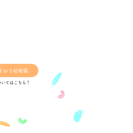
4.4.1生まれ対象】 予約期
/2～2/20 10：00～16：
の間に電話でご予約くださ
TEL 046-263-2333 持ち
室内履き・水筒
まわり幼稚園
ついてはこちら↑