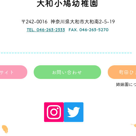
お持ちください） 申し込み受付
​大和小鳩幼稚園
202
期間 6/11（木）～18（木）
間 2
10：00～16：00 電話にて受付を
00
〒242-0016 神奈川県大和市大和南2-5-19
行います。 ご応募お待ちしてお
い。 
ります。 大和小鳩幼稚園
TEL. 046-263-2333
FAX. 046-263-5270
物：
046-263-2333
サイト
お問い合わせ
町田ひ
姉妹園に