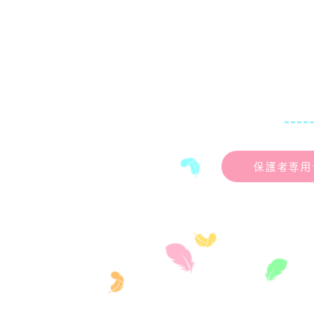
（金） 25日（金） 時間 10：
00～ １時間程度 ２歳児クラ
ス 令和６年4月2日～令和７年4
月1日生まれのお子様。 3歳児ク
ラス 令和5年4月2日～令和６年
4月1日生まれのお子様。 ４歳児
クラス 令和4年4月2日～令和5
年4月1日生まれのお子様。 持ち
物：水筒 上履き お持ちであれ
ば名札をご持参ください。 受
保護者専用