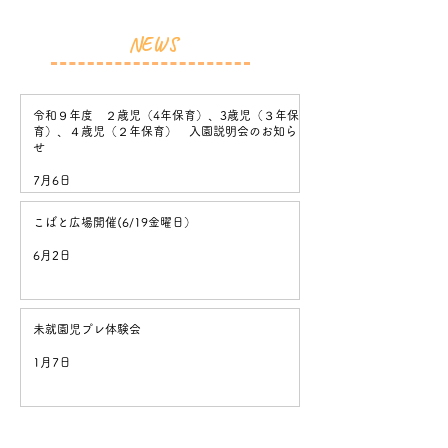
NEWS
令和９年度 ２歳児（4年保育）、3歳児（３年保
育）、４歳児（２年保育） 入園説明会のお知ら
せ
7月6日
こばと広場開催(6/19金曜日）
6月2日
未就園児プレ体験会
1月7日