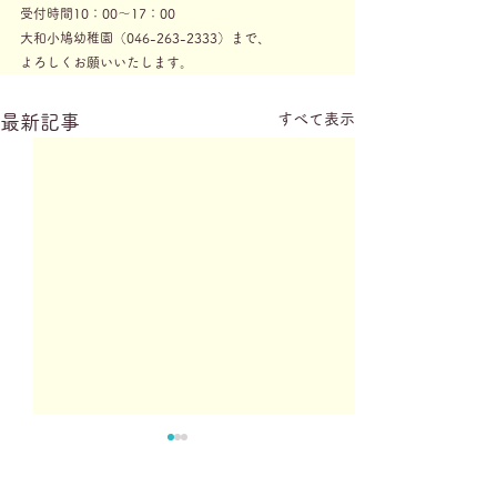
受付時間10：00～17：00
大和小鳩幼稚園（046-263-2333）まで、
よろしくお願いいたします。
すべて表示
最新記事
こばと広場開催(6/19金曜
未就園児プレ体