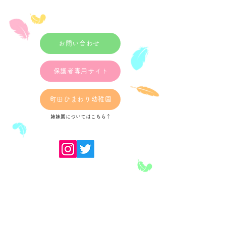
日）
２０２６年２月２
10：00～11：0
未就園児プレこばと広場開催
ゃんクラス【2024.
します。 6/19（金）14：00
2025.4.1生まれ対
お問い合わせ
～ 持ち物：上履き、水筒、
30～12：30 ぽ
名札（あればお持ちくださ
クラス【2022.4.2～
保護者専用サイト
い） 申し込み受付期間
生まれ対象】 予約
6/11（木）～18（木）10：
～2/20 10：00
00～16：00 電話にて受付を
町田ひまわり幼稚園
間に電話でご予約
行います。 ご応募お待ちし
TEL 046-263-2
姉妹園についてはこちら↑
ております。 大和小鳩幼稚
物：室内履き・水
園 046-263-2333
​大和小鳩幼稚園
〒242-0016 神奈川県大和市大和南2-5-19