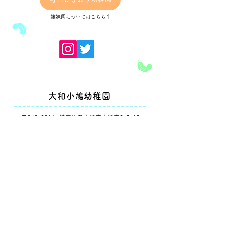
間に電話でご予約
行います。 ご応募お待ちし
TEL 046-263-2
姉妹園についてはこちら↑
ております。 大和小鳩幼稚
物：室内履き・水
園 046-263-2333
​大和小鳩幼稚園
〒242-0016 神奈川県大和市大和南2-5-19
TEL. 046-263-2333
FAX.
046-263-5270