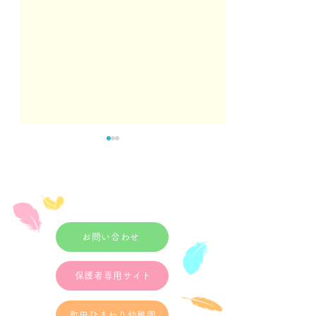
こばと広場開催(6/19金曜
未就園児プレ体
日）
２０２６年２月２
10：00～11：0
未就園児プレこばと広場開催
ゃんクラス【2024.
します。 6/19（金）14：00
2025.4.1生まれ対
お問い合わせ
～ 持ち物：上履き、水筒、
30～12：30 ぽ
名札（あればお持ちくださ
クラス【2022.4.2～
保護者専用サイト
い） 申し込み受付期間
生まれ対象】 予約
6/11（木）～18（木）10：
～2/20 10：00
00～16：00 電話にて受付を
町田ひまわり幼稚園